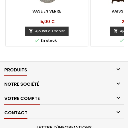
VASE EN VERRE
VAISSELI
Prix
Pri
15,00 €
20
Ajouter au panier
Ajou




En stock
E

PRODUITS

NOTRE SOCIÉTÉ

VOTRE COMPTE

CONTACT
LETTRE D'INFORMATIONS