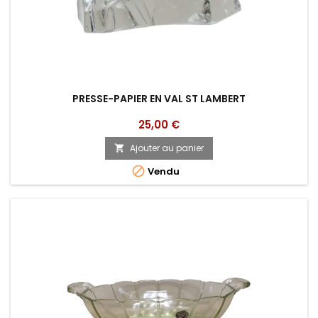
PRESSE-PAPIER EN VAL ST LAMBERT
Prix
25,00 €
Ajouter au panier


Vendu