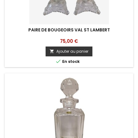
PAIRE DE BOUGEOIRS VAL ST LAMBERT
Prix
75,00 €
Ajouter au panier


En stock