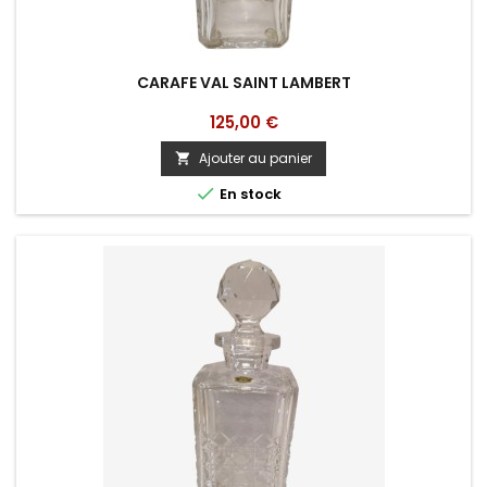
CARAFE VAL SAINT LAMBERT
Prix
125,00 €
Ajouter au panier


En stock