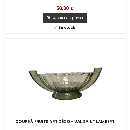
Prix
50,00 €
Ajouter au panier


En stock
COUPE À FRUITS ART DÉCO - VAL SAINT LAMBERT