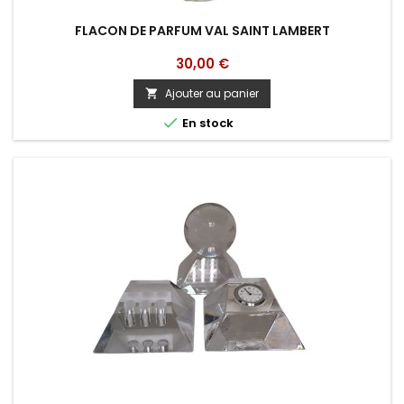
FLACON DE PARFUM VAL SAINT LAMBERT
Prix
30,00 €
Ajouter au panier


En stock