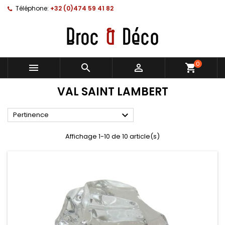
Téléphone:
+32 (0)474 59 41 82
0



shopping_cart
VAL SAINT LAMBERT

Pertinence
Affichage 1-10 de 10 article(s)