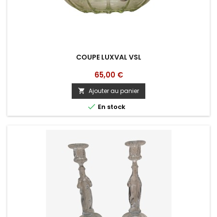
COUPE LUXVAL VSL
Prix
65,00 €
Ajouter au panier


En stock