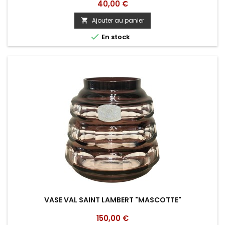
Prix
40,00 €
Ajouter au panier


En stock
VASE VAL SAINT LAMBERT "MASCOTTE"
Prix
150,00 €