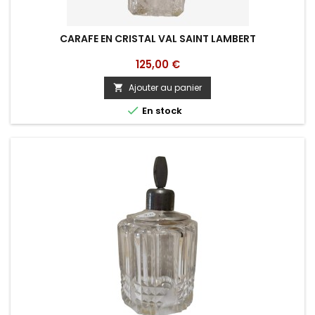
CARAFE EN CRISTAL VAL SAINT LAMBERT
Prix
125,00 €
Ajouter au panier


En stock