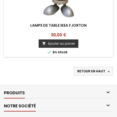
LAMPE DE TABLE IKEA FJORTON
Prix
30,00 €
Ajouter au panier


En stock
RETOUR EN HAUT


PRODUITS

NOTRE SOCIÉTÉ