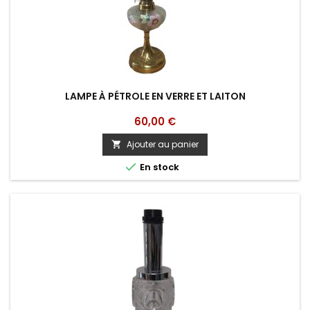
LAMPE À PÉTROLE EN VERRE ET LAITON
Prix
60,00 €
Ajouter au panier


En stock