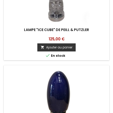
LAMPE "ICE CUBE" DE PEILL & PUTZLER
Prix
125,00 €
Ajouter au panier


En stock