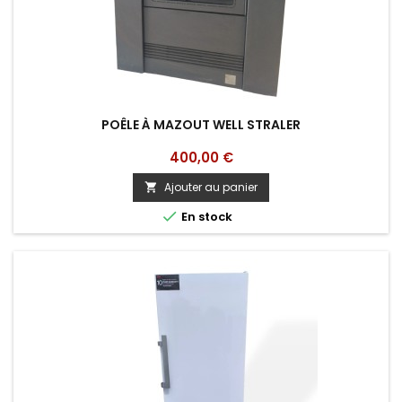
POÊLE À MAZOUT WELL STRALER
Prix
400,00 €
Ajouter au panier


En stock