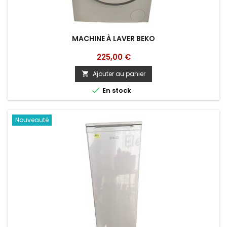
MACHINE À LAVER BEKO
Prix
225,00 €
Ajouter au panier


En stock
Nouveauté