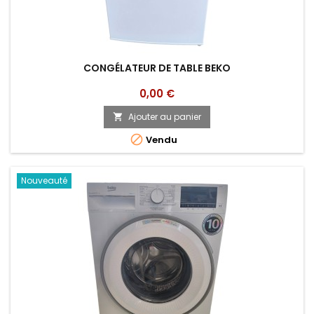
CONGÉLATEUR DE TABLE BEKO
Prix
0,00 €
Ajouter au panier


Vendu
Nouveauté