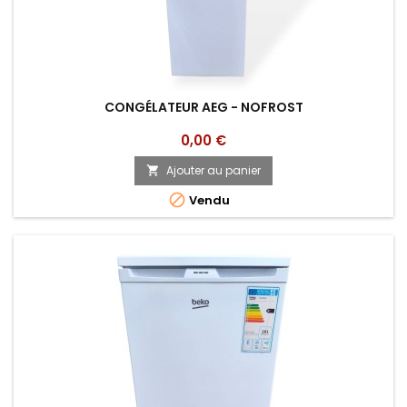
CONGÉLATEUR AEG - NOFROST
Prix
0,00 €
Ajouter au panier


Vendu