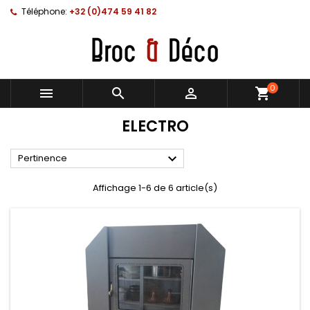
Téléphone:
+32 (0)474 59 41 82
0



shopping_cart
ELECTRO

Pertinence
Affichage 1-6 de 6 article(s)