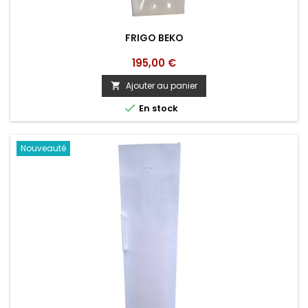
FRIGO BEKO
Prix
195,00 €
Ajouter au panier


En stock
Nouveauté