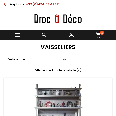
Téléphone:
+32 (0)474 59 41 82
0



shopping_cart
VAISSELIERS

Pertinence
Affichage 1-5 de 5 article(s)