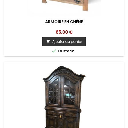
ARMOIRE EN CHÊNE
Prix
65,00 €
Ajouter au panier


En stock