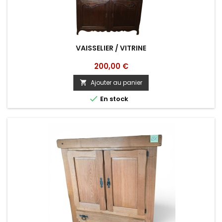
VAISSELIER / VITRINE
Prix
200,00 €
Ajouter au panier


En stock