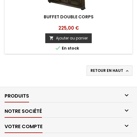
BUFFET DOUBLE CORPS
Prix
225,00 €
Ajouter au panier


En stock
RETOUR EN HAUT


PRODUITS

NOTRE SOCIÉTÉ

VOTRE COMPTE