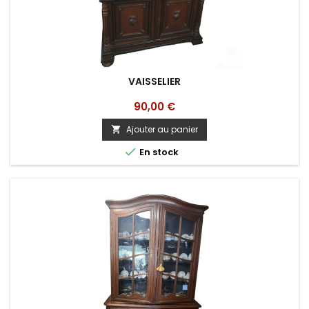
VAISSELIER
Prix
90,00 €
Ajouter au panier


En stock