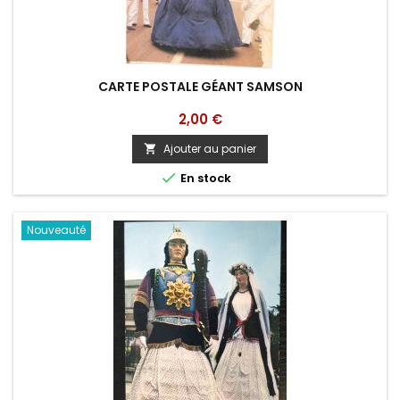
CARTE POSTALE GÉANT SAMSON
Prix
2,00 €
Ajouter au panier


En stock
Nouveauté