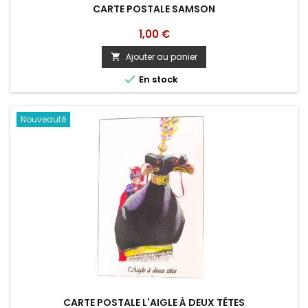
CARTE POSTALE SAMSON
Prix
1,00 €
Ajouter au panier


En stock
Nouveauté
CARTE POSTALE L'AIGLE À DEUX TÊTES