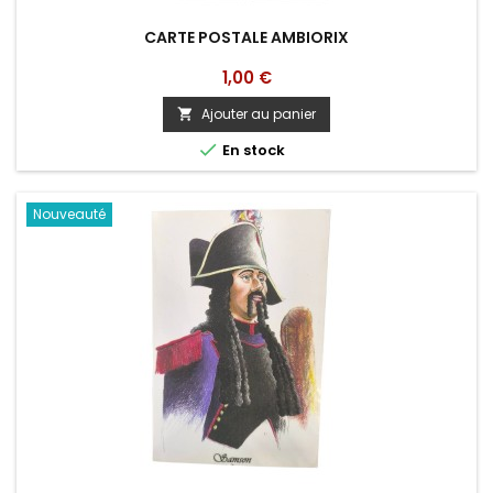
CARTE POSTALE AMBIORIX
Prix
1,00 €
Ajouter au panier


En stock
Nouveauté