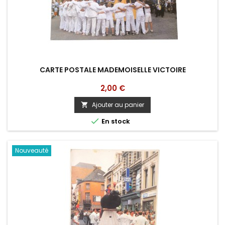
CARTE POSTALE MADEMOISELLE VICTOIRE
Prix
2,00 €
Ajouter au panier


En stock
Nouveauté