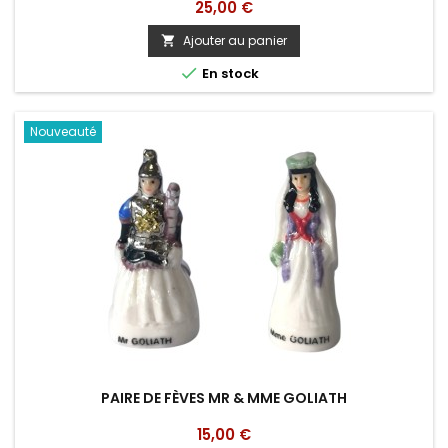
Prix
25,00 €
Ajouter au panier


En stock
Nouveauté
PAIRE DE FÈVES MR & MME GOLIATH
Prix
15,00 €