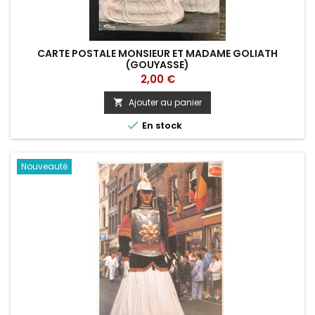
CARTE POSTALE MONSIEUR ET MADAME GOLIATH
(GOUYASSE)
Prix
2,00 €
Ajouter au panier


En stock
Nouveauté