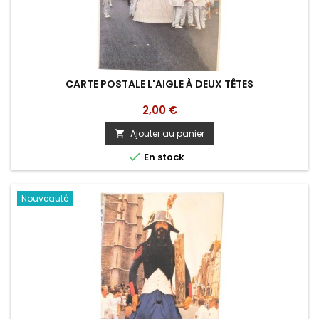
CARTE POSTALE L'AIGLE À DEUX TÊTES
Prix
2,00 €
Ajouter au panier


En stock
Nouveauté