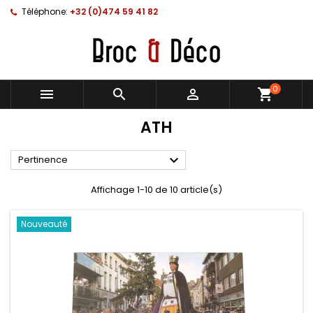
Téléphone:
+32 (0)474 59 41 82
0



shopping_cart
ATH

Pertinence
Affichage 1-10 de 10 article(s)
Nouveauté