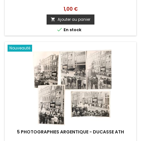
Prix
1,00 €
Ajouter au panier


En stock
Nouveauté
5 PHOTOGRAPHIES ARGENTIQUE - DUCASSE ATH