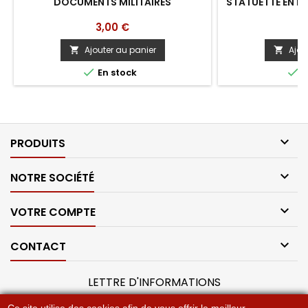
DOCUMENTS MILITAIRES
STATUETTE EN BI
Prix
Pr
3,00 €
1
Ajouter au panier
Ajou




En stock
E

PRODUITS

NOTRE SOCIÉTÉ

VOTRE COMPTE

CONTACT
LETTRE D'INFORMATIONS