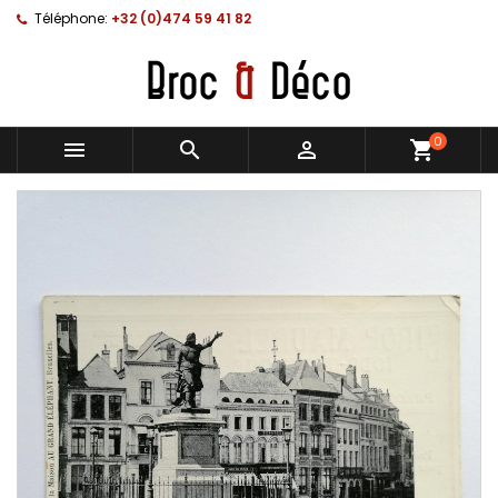
Téléphone:
+32 (0)474 59 41 82
0



shopping_cart