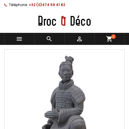
Téléphone:
+32 (0)474 59 41 82
0



shopping_cart