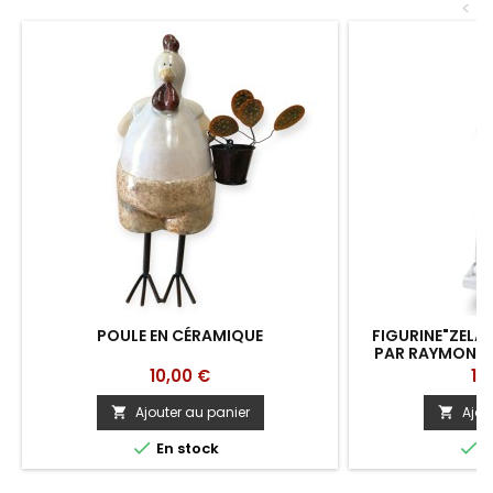
<
POULE EN CÉRAMIQUE
FIGURINE"ZELA
PAR RAYMOND 
Prix
Pri
10,00 €
19
Ajouter au panier
Ajou




En stock
E