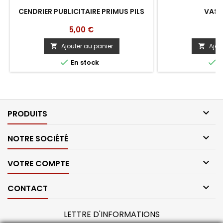
CENDRIER PUBLICITAIRE PRIMUS PILS
VASE
Prix
Pr
5,00 €
1
Ajouter au panier
Ajou




En stock
E

PRODUITS

NOTRE SOCIÉTÉ

VOTRE COMPTE

CONTACT
LETTRE D'INFORMATIONS