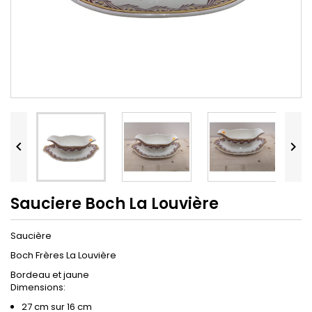


Sauciere Boch La Louvière
Saucière
Boch Frères La Louvière
Bordeau et jaune
Dimensions:
27 cm sur 16 cm