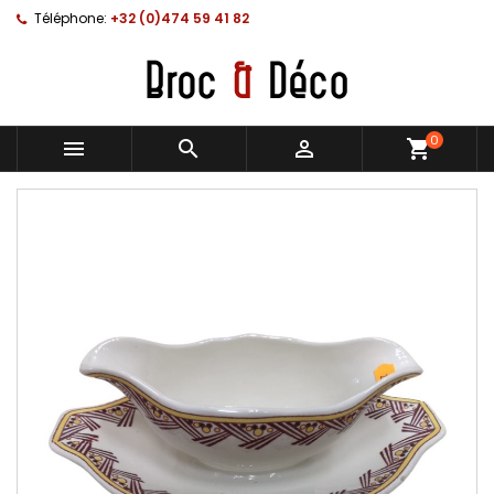
Téléphone:
+32 (0)474 59 41 82
0



shopping_cart