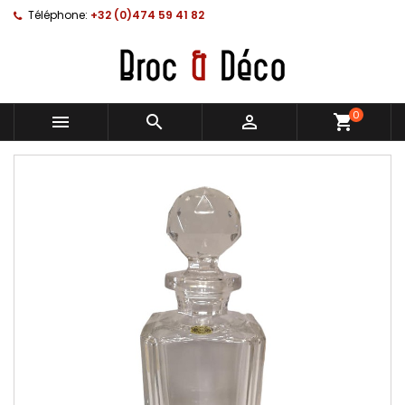
Téléphone:
+32 (0)474 59 41 82
0



shopping_cart