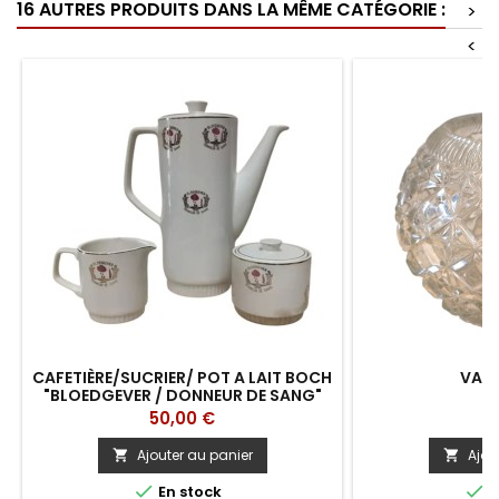
16 AUTRES PRODUITS DANS LA MÊME CATÉGORIE :
>
<
CAFETIÈRE/SUCRIER/ POT A LAIT BOCH
VASE
"BLOEDGEVER / DONNEUR DE SANG"
Prix
Pr
50,00 €
3
Ajouter au panier
Ajou




En stock
E