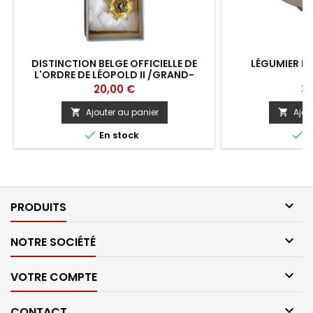
DISTINCTION BELGE OFFICIELLE DE
LÉGUMIER B
L'ORDRE DE LÉOPOLD II /GRAND-
OFFICIER
Prix
Pri
20,00 €
30
Ajouter au panier
Ajou




En stock
E

PRODUITS

NOTRE SOCIÉTÉ

VOTRE COMPTE

CONTACT