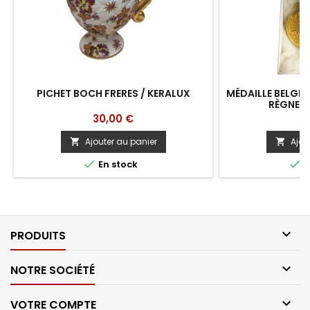
PICHET BOCH FRERES / KERALUX
MÉDAILLE BELGE
RÈGNE D
Prix
Pr
30,00 €
1
Ajouter au panier
Ajou




En stock
E

PRODUITS

NOTRE SOCIÉTÉ

VOTRE COMPTE