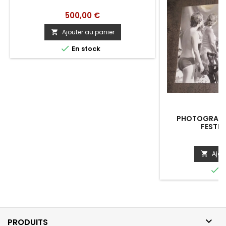
Prix
500,00 €
Ajouter au panier


En stock
PHOTOGRAPHI
FESTIV
Pr
8
Ajou


E

PRODUITS