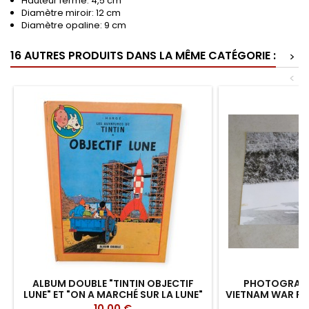
Hauteur fermé: 4,5 cm
Diamètre miroir: 12 cm
Diamètre opaline: 9 cm
16 AUTRES PRODUITS DANS LA MÊME CATÉGORIE :
>
<
ALBUM DOUBLE "TINTIN OBJECTIF
PHOTOGRAPHI
LUNE" ET "ON A MARCHÉ SUR LA LUNE"
VIETNAM WAR FRO
2
Prix
Pr
10,00 €
8