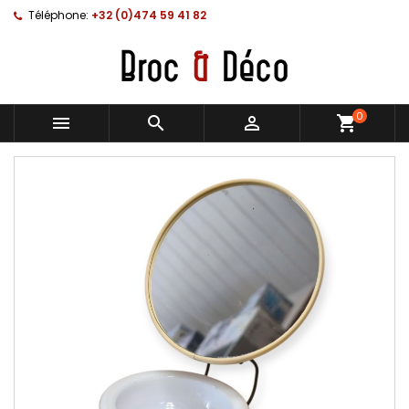
Téléphone:
+32 (0)474 59 41 82
0



shopping_cart