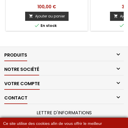
Prix
Pri
100,00 €
30
Ajouter au panier
Ajou




En stock
E

PRODUITS

NOTRE SOCIÉTÉ

VOTRE COMPTE

CONTACT
LETTRE D'INFORMATIONS
Ce site utilise des cookies afin de vous offrir le meilleur