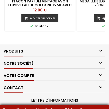
FLACON PARFUM VINTAGE AVON
MÉDAILLE BELGE
ELUSIVE EAU DE COLOGNE 15 ML AVEC
RÈGNE D
BOÎTE – ANNÉES 60/70
Prix
Pr
12,00 €
1
Ajouter au panier
Ajou




En stock
E

PRODUITS

NOTRE SOCIÉTÉ

VOTRE COMPTE

CONTACT
LETTRE D'INFORMATIONS