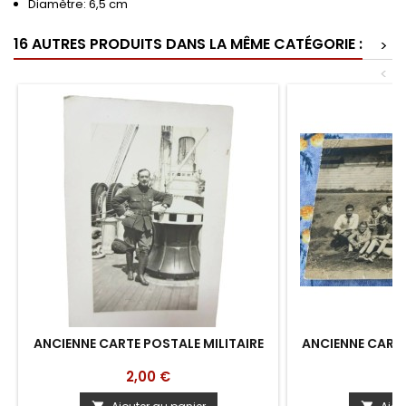
Diamètre: 6,5 cm
16 AUTRES PRODUITS DANS LA MÊME CATÉGORIE :
>
<
ANCIENNE CARTE POSTALE MILITAIRE
ANCIENNE CARTE
Prix
Pr
2,00 €
2