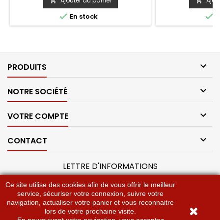
Ajouter au panier
Ajou




En stock
E

PRODUITS

NOTRE SOCIÉTÉ

VOTRE COMPTE

CONTACT
LETTRE D'INFORMATIONS
Ce site utilise des cookies afin de vous offrir le meilleur
service, sécuriser votre connexion, suivre votre
navigation, actualiser votre panier et vous reconnaitre
lors de votre prochaine visite.