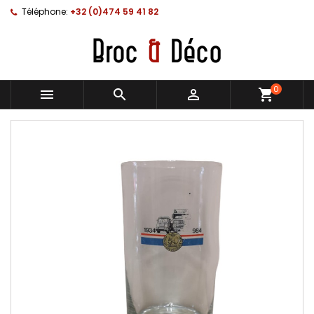
Téléphone:
+32 (0)474 59 41 82
0



shopping_cart