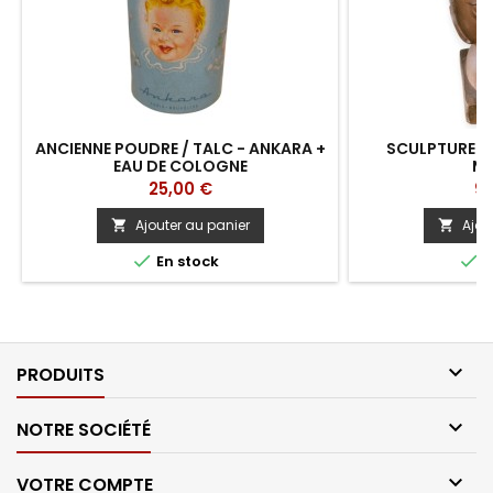
ANCIENNE POUDRE / TALC - ANKARA +
SCULPTURE "
EAU DE COLOGNE
ME
Prix
Pri
25,00 €
90
Ajouter au panier
Ajou




En stock
E

PRODUITS

NOTRE SOCIÉTÉ

VOTRE COMPTE