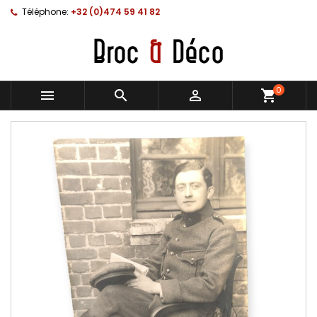
Téléphone:
+32 (0)474 59 41 82
0



shopping_cart