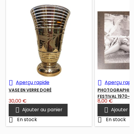


Aperçu rapide
Aperçu rapi
VASE EN VERRE DORÉ
PHOTOGRAPHIE P
FESTIVAL 1970-7
Prix
Prix
30,00 €
8,00 €


Ajouter au panier
Ajouter a


En stock
En stock