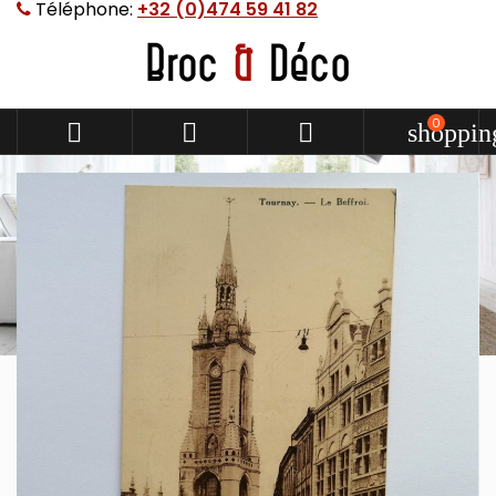
Téléphone:
+32 (0)474 59 41 82
0



shoppin