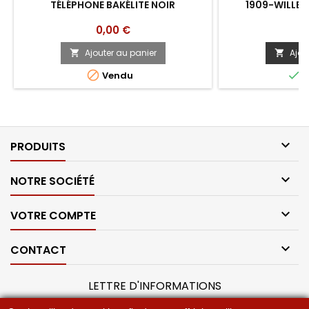
TÉLÉPHONE BAKÉLITE NOIR
1909-WILLEN
Prix
Pr
0,00 €
8
Ajouter au panier
Ajou




Vendu
E

PRODUITS

NOTRE SOCIÉTÉ

VOTRE COMPTE

CONTACT
LETTRE D'INFORMATIONS