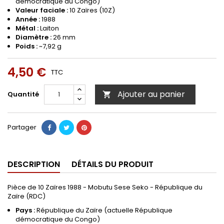
démocratique du Congo)
Valeur faciale :
10 Zaïres (10Z)
Année :
1988
Métal :
Laiton
Diamètre :
26 mm
Poids :
~7,92 g
4,50 €
TTC
Ajouter au panier
Quantité

Partager
DESCRIPTION
DÉTAILS DU PRODUIT
Pièce de 10 Zaïres 1988 - Mobutu Sese Seko - République du
Zaïre (RDC)
Pays :
République du Zaïre (actuelle République
démocratique du Congo)