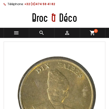
Téléphone:
+32 (0)474 59 41 82
0



shopping_cart