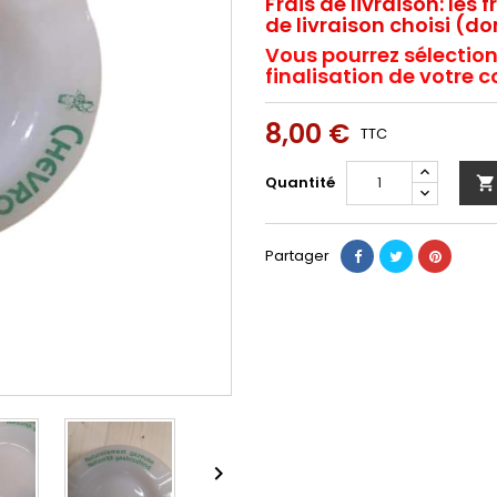
Frais de livraison:
les f
de livraison choisi (dom
Vous pourrez sélection
finalisation de votr
8,00 €
TTC
Quantité

Partager
