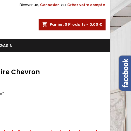
Bienvenue,
Connexion
ou
Créez votre compte
shopping_cart
Panier:
0
Produits - 0,00 €
GASIN
aire Chevron
e"