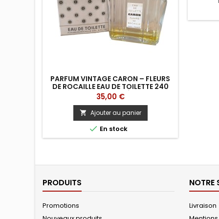
PARFUM VINTAGE CARON – FLEURS
DE ROCAILLE EAU DE TOILETTE 240
ML AVEC BOÎTE (ANNÉES 60-70)
Prix
35,00 €
Ajouter au panier


En stock
PRODUITS
NOTRE 
Promotions
Livraison
Nouveaux produits
Mentions