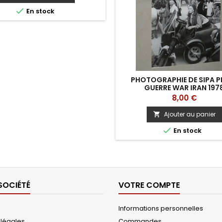

En stock
PHOTOGRAPHIE DE SIPA P
GUERRE WAR IRAN 197
Prix
8,00 €
Ajouter au panier


En stock
SOCIÉTÉ
VOTRE COMPTE
Informations personnelles
 légales
Commandes