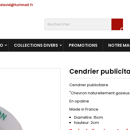
david@hotmail.fr

RO
COLLECTIONS DIVERS
PROMOTIONS
NOTRE MA
Cendrier publicit
Cendrier publicitaire
"Chevron naturellement gazeus
En opaline
Made in France
Diamètre: 15cm
hauteur: 2cm