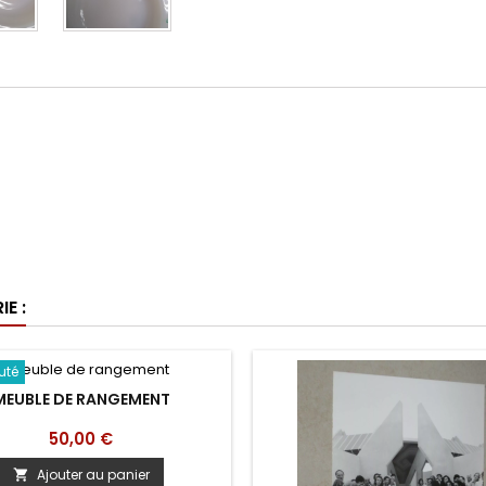
E :
uté
MEUBLE DE RANGEMENT
Prix
50,00 €
Ajouter au panier
