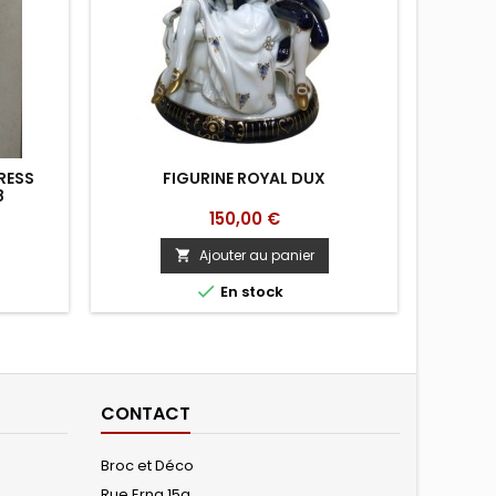
RESS
FIGURINE ROYAL DUX
6 
8
Prix
150,00 €
Ajouter au panier


En stock
CONTACT
Broc et Déco
Rue Erna 15a