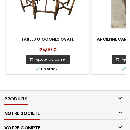
TABLES GIGOGNES OVALE
ANCIENNE CARTE
Prix
Pr
125,00 €
2
Ajouter au panier
Ajou




En stock
E

PRODUITS

NOTRE SOCIÉTÉ

VOTRE COMPTE