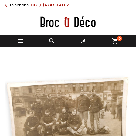
Téléphone:
+32 (0)474 59 41 82
0



shopping_cart