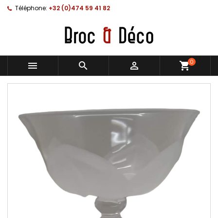
Téléphone:
+32 (0)474 59 41 82
0



shopping_cart