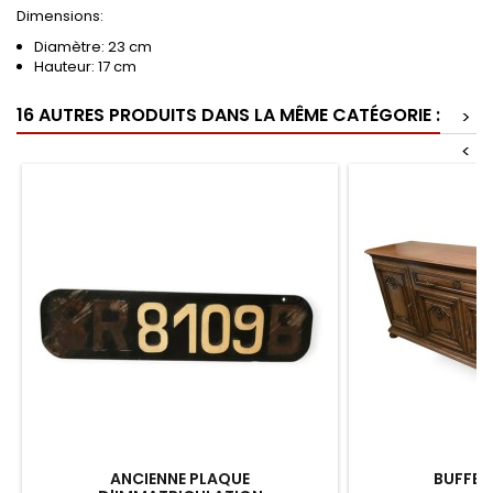
Dimensions:
Diamètre: 23 cm
Hauteur: 17 cm
16 AUTRES PRODUITS DANS LA MÊME CATÉGORIE :
>
<
ANCIENNE PLAQUE
BUFFET