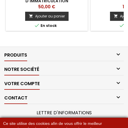
D'IMMATRICULATION
Prix
Pri
50,00 €
12
Ajouter au panier
Ajou




En stock
E

PRODUITS

NOTRE SOCIÉTÉ

VOTRE COMPTE

CONTACT
LETTRE D'INFORMATIONS
Ce site utilise des cookies afin de vous offrir le meilleur