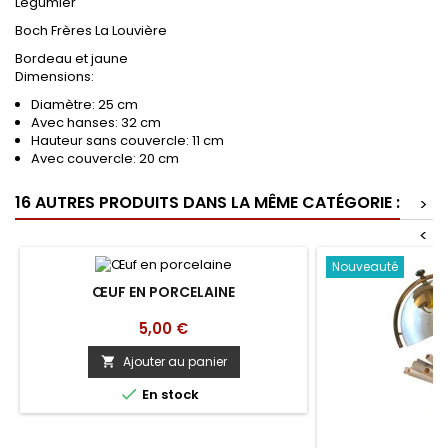
Légumier
Boch Frères La Louvière
Bordeau et jaune
Dimensions:
Diamètre: 25 cm
Avec hanses: 32 cm
Hauteur sans couvercle: 11 cm
Avec couvercle: 20 cm
16 AUTRES PRODUITS DANS LA MÊME CATÉGORIE :
>
<
Nouveauté
ŒUF EN PORCELAINE
Prix
5,00 €
Ajouter au panier


En stock