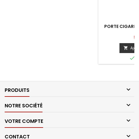
PORTE CIGARET
Pri
50
Ajou


E

PRODUITS

NOTRE SOCIÉTÉ

VOTRE COMPTE

CONTACT