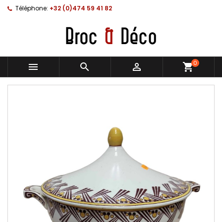
Téléphone:
+32 (0)474 59 41 82
0



shopping_cart