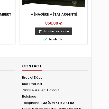
AMBERT
MÉNAGÈRE MÉTAL ARGENTÉ
PHOT
Prix
850,00 €
Ajouter au panier


En stock
CONTACT
Broc et Déco
Rue Erna 15a
7900 Leuze-en-Hainaut
Belgique
Téléphone:
+32 (0)474 59 41 82