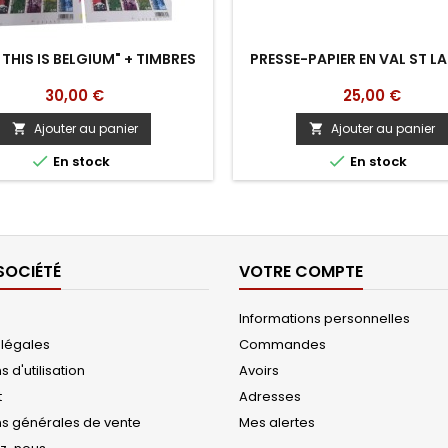
" THIS IS BELGIUM" + TIMBRES
PRESSE-PAPIER EN VAL ST L
Prix
Prix
30,00 €
25,00 €
Ajouter au panier
Ajouter au panier




En stock
En stock
SOCIÉTÉ
VOTRE COMPTE
Informations personnelles
 légales
Commandes
 d'utilisation
Avoirs
t
Adresses
ns générales de vente
Mes alertes