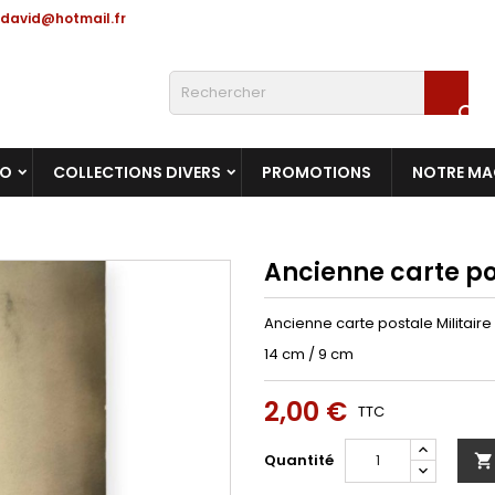
david@hotmail.fr

RO
COLLECTIONS DIVERS
PROMOTIONS
NOTRE MA
Ancienne carte pos
Ancienne carte postale Militaire
14 cm / 9 cm
2,00 €
TTC
Quantité
