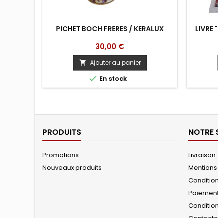
PICHET BOCH FRERES / KERALUX
LIVRE 
Prix
30,00 €
Ajouter au panier


En stock
PRODUITS
NOTRE 
Promotions
Livraison
Nouveaux produits
Mentions
Conditions
Paiemen
Conditio