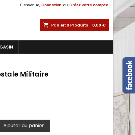
Bienvenue,
Connexion
ou
Créez votre compte
shopping_cart
Panier:
0
Produits - 0,00 €
GASIN
tale Militaire
Ajouter au panier