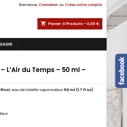
Bienvenue,
Connexion
ou
Créez votre compte
shopping_cart
Panier:
0
Produits - 0,00 €
GASIN
 – L’Air du Temps – 50 ml –
 Ricci
, eau de toilette vaporisateur
50 ml (1.7 fl oz)
.
ateur