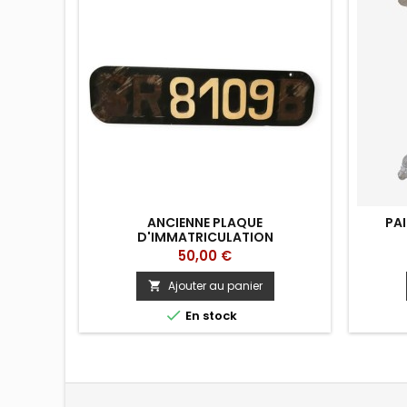
ANCIENNE PLAQUE
PAI
D'IMMATRICULATION
Prix
50,00 €
Ajouter au panier


En stock