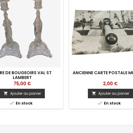
RE DE BOUGEOIRS VAL ST
ANCIENNE CARTE POSTALE MI
LAMBERT
Prix
Prix
75,00 €
2,00 €
Ajouter au panier
Ajouter au panier




En stock
En stock