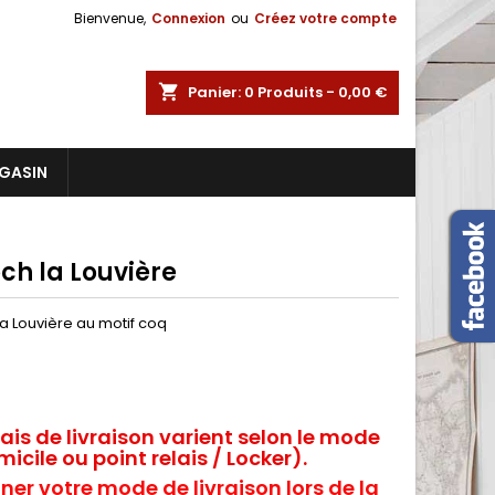
Bienvenue,
Connexion
ou
Créez votre compte
shopping_cart
Panier:
0
Produits - 0,00 €
GASIN
ch la Louvière
a Louvière au motif coq
rais de livraison varient selon le mode
icile ou point relais / Locker).
ner votre mode de livraison lors de la