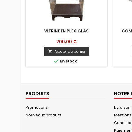
VITRINE EN PLEXIGLAS
COMP
Prix
200,00 €
Ajouter au panier


En stock
PRODUITS
NOTRE 
Promotions
Livraison
Nouveaux produits
Mentions
Conditions
Paiemen