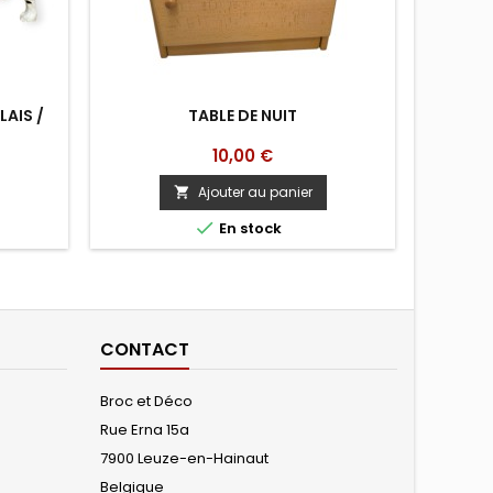
AIS /
TABLE DE NUIT
AN
Prix
10,00 €
Ajouter au panier


En stock
CONTACT
Broc et Déco
Rue Erna 15a
7900 Leuze-en-Hainaut
Belgique