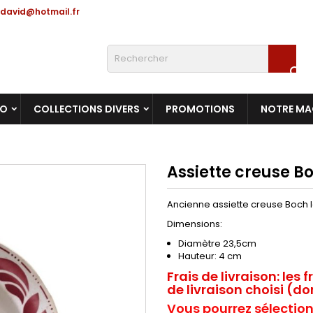
david@hotmail.fr

RO
COLLECTIONS DIVERS
PROMOTIONS
NOTRE MA
Assiette creuse Bo
Ancienne assiette creuse Boch l
Dimensions:
Diamètre 23,5cm
Hauteur: 4 cm
Frais de livraison:
les f
de livraison choisi (dom
Vous pourrez sélection