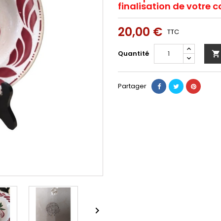
finalisation de votr
20,00 €
TTC
Quantité

Partager
