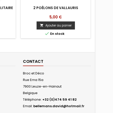
LITAIRE
2 POÊLONS DE VALLAURIS
PLAT 
Prix
5,00 €
Ajouter au panier


En stock
CONTACT
Broc et Déco
Rue Erna 15a
7900 Leuze-en-Hainaut
Belgique
Téléphone:
+32 (0)474 59 41 82
Email:
bellemans.david@hotmail.fr