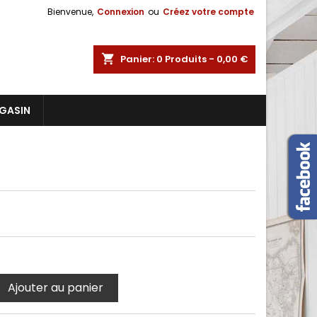
Bienvenue,
Connexion
ou
Créez votre compte
shopping_cart
Panier:
0
Produits - 0,00 €
GASIN
Ajouter au panier