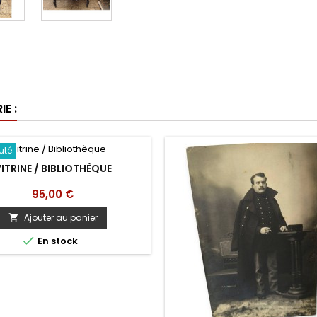
E :
uté
ITRINE / BIBLIOTHÈQUE
Prix
95,00 €
Ajouter au panier


En stock