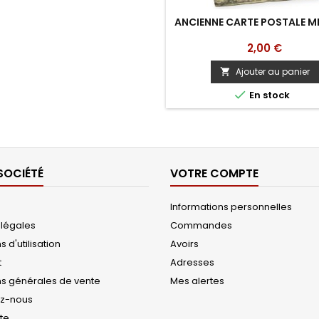
ANCIENNE CARTE POSTALE MI
Prix
2,00 €
Ajouter au panier


En stock
SOCIÉTÉ
VOTRE COMPTE
Informations personnelles
 légales
Commandes
 d'utilisation
Avoirs
t
Adresses
ns générales de vente
Mes alertes
ez-nous
ite