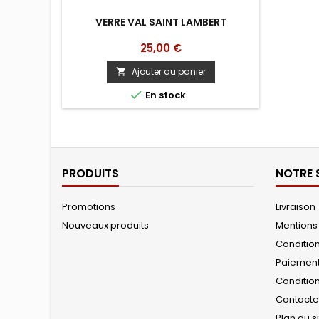
VERRE VAL SAINT LAMBERT
Prix
25,00 €
Ajouter au panier


En stock
PRODUITS
NOTRE 
Promotions
Livraison
Nouveaux produits
Mentions
Conditions
Paiemen
Conditio
Contact
Plan du s