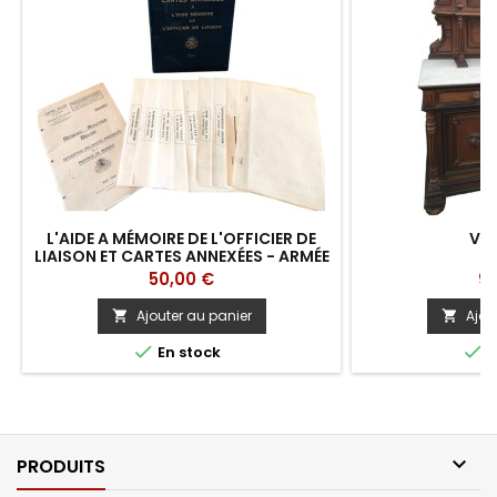
L'AIDE A MÉMOIRE DE L'OFFICIER DE
VAI
LIAISON ET CARTES ANNEXÉES - ARMÉE
BELGE 1944
Prix
Pri
50,00 €
90
Ajouter au panier
Ajou




En stock
E

PRODUITS