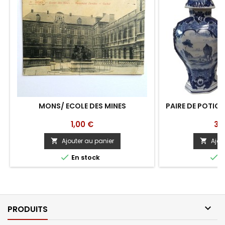
MONS/ ECOLE DES MINES
PAIRE DE POTIC
Prix
Pri
1,00 €
30
Ajouter au panier
Ajou




En stock
E

PRODUITS