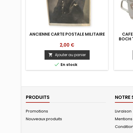
ANCIENNE CARTE POSTALE MILITAIRE
CAFE
BOCH 
Prix
2,00 €
Ajouter au panier


En stock
PRODUITS
NOTRE 
Promotions
Livraison
Nouveaux produits
Mentions
Conditions