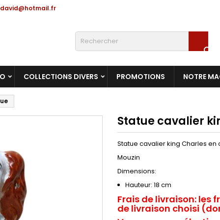
david@hotmail.fr

RO
COLLECTIONS DIVERS
PROMOTIONS
NOTRE MA
que
Statue cavalier k
Statue cavalier king Charles e
Mouzin
Dimensions:
Hauteur: 18 cm
Frais de livraison:
les f
de livraison choisi (dom