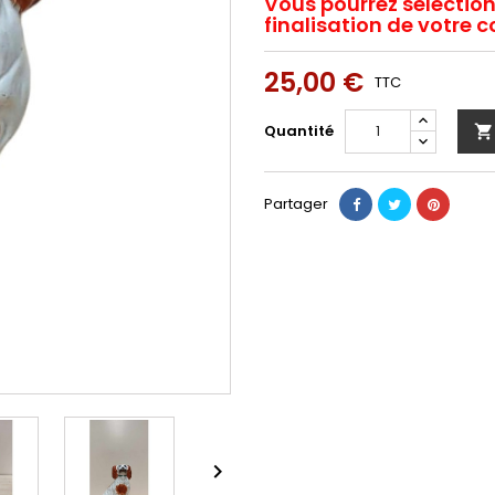
Vous pourrez sélection
finalisation de votr
25,00 €
TTC
Quantité

Partager
