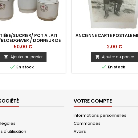
TIÈRE/SUCRIER/ POT A LAIT
ANCIENNE CARTE POSTALE MI
"BLOEDGEVER / DONNEUR DE
SANG"
Prix
Prix
50,00 €
2,00 €
Ajouter au panier
Ajouter au panier




En stock
En stock
SOCIÉTÉ
VOTRE COMPTE
Informations personnelles
 légales
Commandes
 d'utilisation
Avoirs