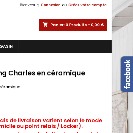
Bienvenue,
Connexion
ou
Créez votre compte
shopping_cart
Panier:
0
Produits - 0,00 €
GASIN
ing Charles en céramique
n céramique
rais de livraison varient selon le mode
icile ou point relais / Locker).