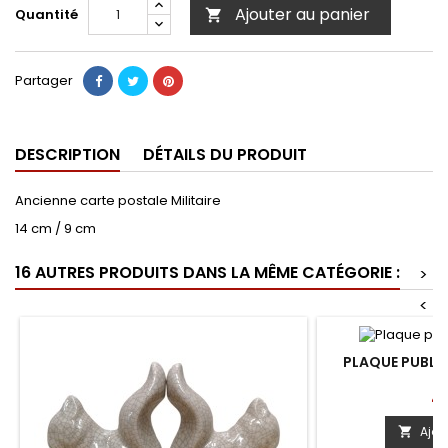
Ajouter au panier
Quantité

Partager
DESCRIPTION
DÉTAILS DU PRODUIT
Ancienne carte postale Militaire
14 cm / 9 cm
16 AUTRES PRODUITS DANS LA MÊME CATÉGORIE :
>
<
PLAQUE PUBLI
Pri
45
Ajou
