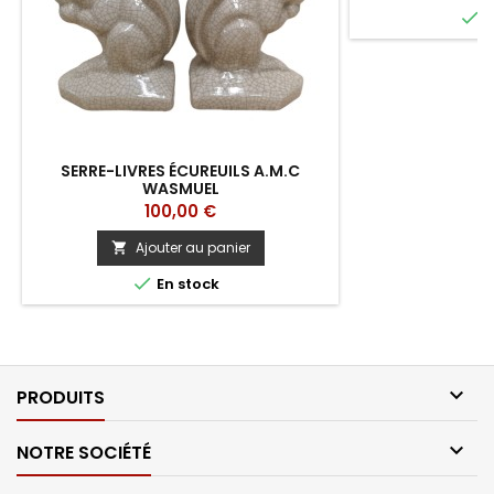

E
SERRE-LIVRES ÉCUREUILS A.M.C
WASMUEL
Prix
100,00 €
Ajouter au panier


En stock

PRODUITS

NOTRE SOCIÉTÉ