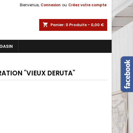
Bienvenue,
Connexion
ou
Créez votre compte
shopping_cart
Panier:
0
Produits - 0,00 €
GASIN
RATION "VIEUX DERUTA"