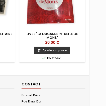
LITAIRE
LIVRE "LA DUCASSE RITUELLE DE
VASE
MONS"
Prix
20,00 €
Ajouter au panier


En stock
CONTACT
Broc et Déco
Rue Erna 15a