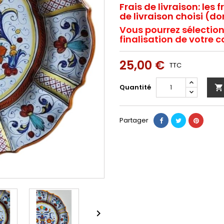
Frais de livraison:
les f
de livraison choisi (dom
Vous pourrez sélection
finalisation de votr
25,00 €
TTC
Quantité

Partager
