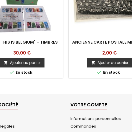
" THIS IS BELGIUM" + TIMBRES
ANCIENNE CARTE POSTALE MI
Prix
Prix
30,00 €
2,00 €
Ajouter au panier
Ajouter au panier




En stock
En stock
SOCIÉTÉ
VOTRE COMPTE
Informations personnelles
 légales
Commandes