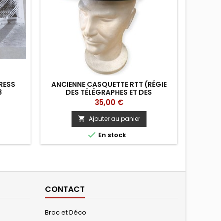
RESS
ANCIENNE CASQUETTE RTT (RÉGIE
CARA
8
DES TÉLÉGRAPHES ET DES
TÉLÉPHONES)
Prix
35,00 €
Ajouter au panier


En stock
CONTACT
Broc et Déco