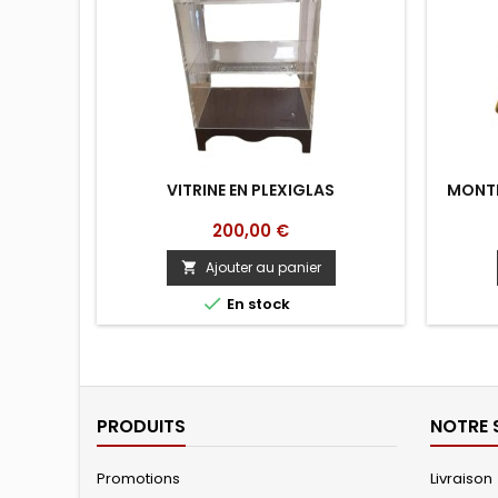
VITRINE EN PLEXIGLAS
MONTR
Prix
200,00 €
Ajouter au panier


En stock
PRODUITS
NOTRE 
Promotions
Livraison