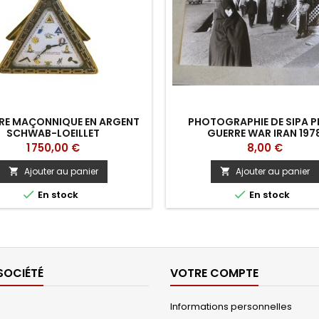
E MAÇONNIQUE EN ARGENT
PHOTOGRAPHIE DE SIPA P
SCHWAB-LOEILLET
GUERRE WAR IRAN 197
Prix
Prix
1 750,00 €
8,00 €
Ajouter au panier
Ajouter au panier




En stock
En stock
SOCIÉTÉ
VOTRE COMPTE
Informations personnelles