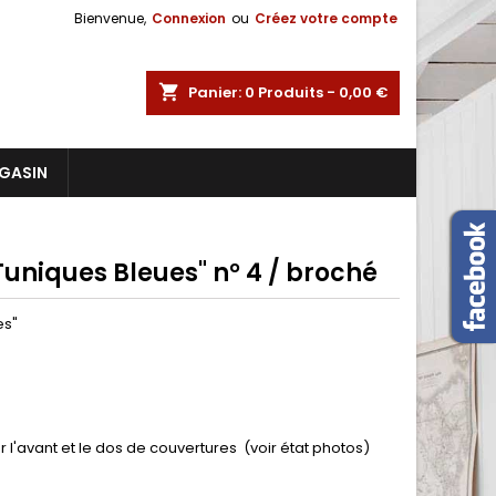
Bienvenue,
Connexion
ou
Créez votre compte
shopping_cart
Panier:
0
Produits - 0,00 €
GASIN
Tuniques Bleues" n° 4 / broché
es"
ur l'avant et le dos de couvertures (voir état photos)