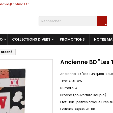
david@hotmail.fr

RO
COLLECTIONS DIVERS
PROMOTIONS
NOTRE MA
/ broché
Ancienne BD "Les 
Ancienne BD "Les Tuniques Bleu
Titre: OUTLAW
Numéro: 4
Broché (couverture souple)
Etat: Bon , petites craquelures s
Editions Dupuis 70-80