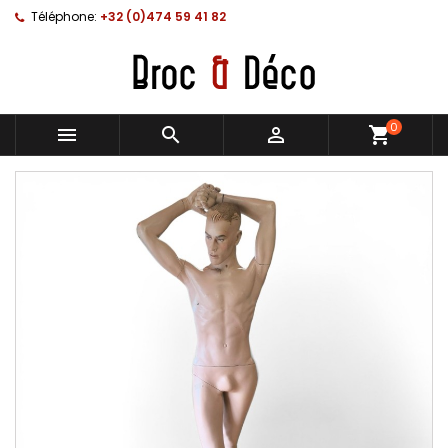
Téléphone:
+32 (0)474 59 41 82
0



shopping_cart