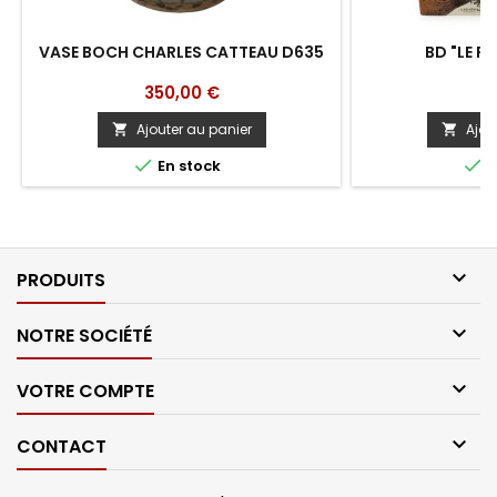
VASE BOCH CHARLES CATTEAU D635
BD "LE FI
Prix
Pr
350,00 €
5
Ajouter au panier
Ajou




En stock
E

PRODUITS

NOTRE SOCIÉTÉ

VOTRE COMPTE

CONTACT