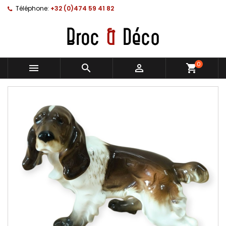
Téléphone:
+32 (0)474 59 41 82
0



shopping_cart