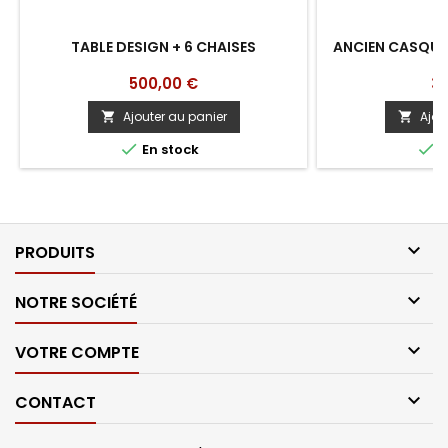
TABLE DESIGN + 6 CHAISES
ANCIEN CASQUE
B
Prix
Pri
500,00 €
30
Ajouter au panier
Ajou




En stock
E

PRODUITS

NOTRE SOCIÉTÉ

VOTRE COMPTE

CONTACT