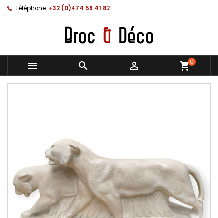
Téléphone:
+32 (0)474 59 41 82
0



shopping_cart