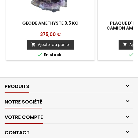
GEODE AMÉTHYSTE 9,5 KG
PLAQUE D'I
CAMION AMÉRI
Prix
Pr
375,00 €
1
Ajouter au panier
Ajou




En stock
E

PRODUITS

NOTRE SOCIÉTÉ

VOTRE COMPTE

CONTACT