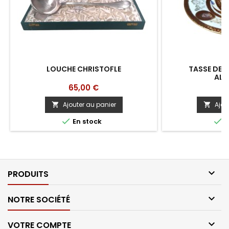
LOUCHE CHRISTOFLE
TASSE DE 
ALT
Prix
Pr
65,00 €
1
Ajouter au panier
Ajou




En stock
E

PRODUITS

NOTRE SOCIÉTÉ

VOTRE COMPTE