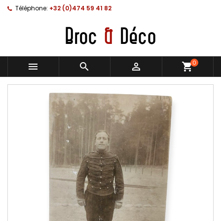
Téléphone:
+32 (0)474 59 41 82
0



shopping_cart