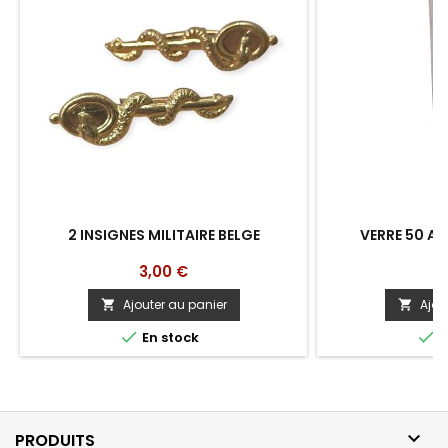
2 INSIGNES MILITAIRE BELGE
VERRE 50 A
Prix
Pr
3,00 €
5
Ajouter au panier
Ajou




En stock
E

PRODUITS